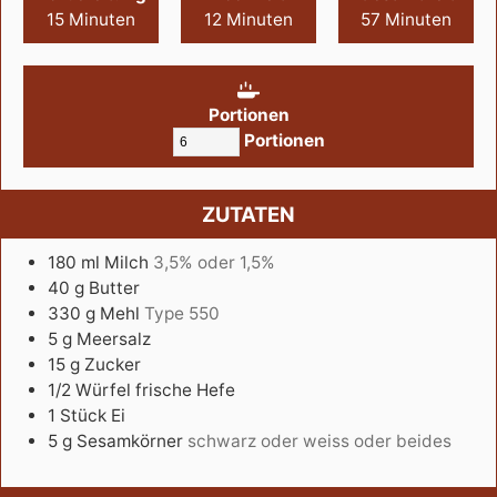
15
Minuten
12
Minuten
57
Minuten
Portionen
Portionen
ZUTATEN
180
ml
Milch
3,5% oder 1,5%
40
g
Butter
330
g
Mehl
Type 550
5
g
Meersalz
15
g
Zucker
1/2
Würfel
frische Hefe
1
Stück
Ei
5
g
Sesamkörner
schwarz oder weiss oder beides