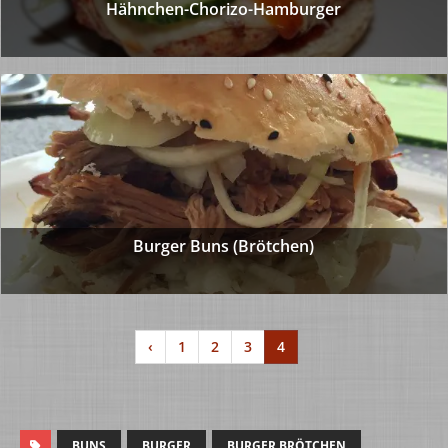
Hähnchen-Chorizo-Hamburger
Burger Buns (Brötchen)
‹
1
2
3
4
BUNS
BURGER
BURGER BRÖTCHEN