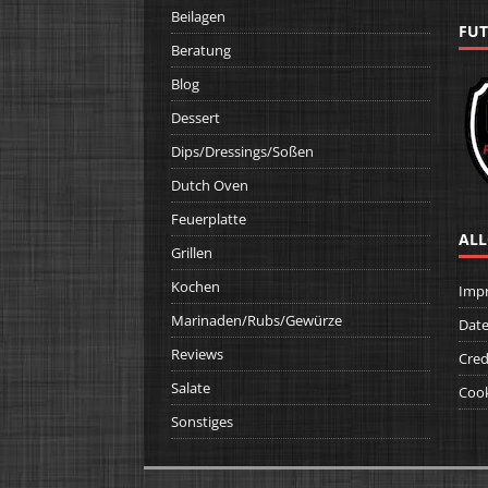
Beilagen
FUT
Beratung
Blog
Dessert
Dips/Dressings/Soßen
Dutch Oven
Feuerplatte
ALL
Grillen
Kochen
Imp
Marinaden/Rubs/Gewürze
Date
Reviews
Cred
Salate
Cook
Sonstiges