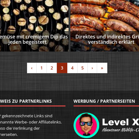
gemüse mit cremigem Dip das
Direktes und indirektes Gri
jeden begeistert
verständlich erklärt
‹
1
2
3
4
5
›
»
WEIS ZU PARTNERLINKS
WERBUNG / PARTNERSEITEN
* gekennzeichnete Links sind
nannte Werbe- oder Affiliatelinks.
so die Verlinkung der
nerseiten.