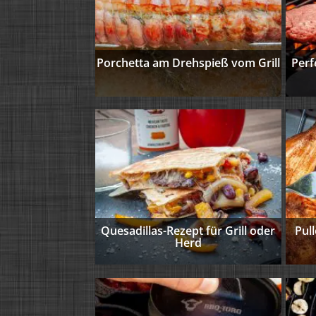
Porchetta am Drehspieß vom Grill
Perf
Quesadillas-Rezept für Grill oder
Pul
Herd