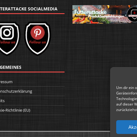
TERATTACKE SOCIALMEDIA
GEMEINES
ressum
Um dir ein 
nschutzerklärung
Geräteinfor
Technologie
its
auf dieser 
zurückziehs
ie-Richtlinie (EU)
Akz