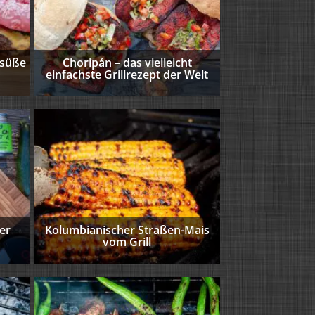
Gefüllte Porchet
Kruste von der Rotisserie We
es ...
 süße
Choripán – das vielleicht
einfachste Grillrezept der Welt
Weiterlesen …
Quesadillas, das s
mit Käse "Quesadillas, das sind
er
Kolumbianischer Straßen-Mais
vom Grill
Weiterlesen …