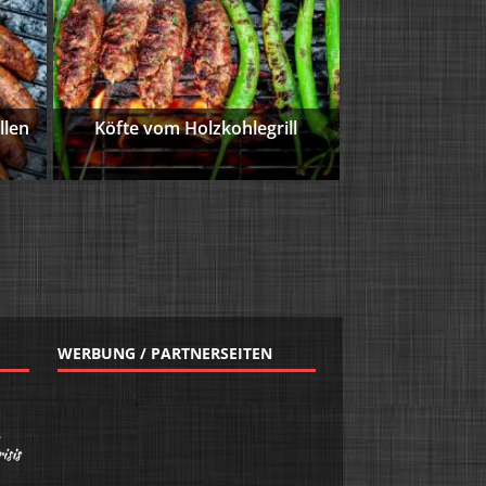
Bacon Bomb g
einfach! Die Bacon Bomb ist e
...
llen
Köfte vom Holzkohlegrill
Weiterlesen …
WERBUNG / PARTNERSEITEN