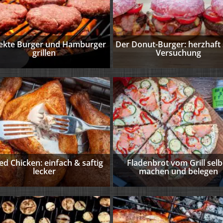
ekte Burger und Hamburger
Der Donut-Burger: herzhaft
grillen
Versuchung
led Chicken: einfach & saftig
Fladenbrot vom Grill selb
lecker
machen und belegen