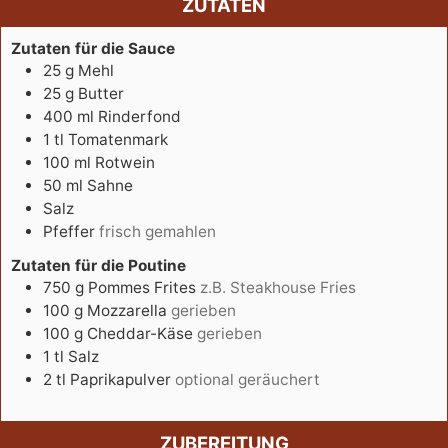
ZUTATEN
Zutaten für die Sauce
25
g
Mehl
25
g
Butter
400
ml
Rinderfond
1
tl
Tomatenmark
100
ml
Rotwein
50
ml
Sahne
Salz
Pfeffer
frisch gemahlen
Zutaten für die Poutine
750
g
Pommes Frites
z.B. Steakhouse Fries
100
g
Mozzarella
gerieben
100
g
Cheddar-Käse
gerieben
1
tl
Salz
2
tl
Paprikapulver
optional geräuchert
ZUBEREITUNG