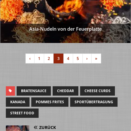
Asia-Nudeln von der Feuerplatte
‹
1
2
3
4
5
›
»
BRATENSAUCE
CHEDDAR
CHEESE CURDS
KANADA
POMMES FRITES
SPORTÜBERTRAGUNG
STREET FOOD
ZURÜCK