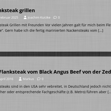
nksteak grillen
 Februar 2025
Joachim Kurzke
0
steak Grillen mit Freunden Vor vielen Jahren galt für mich beim Fl
e“. Gern habe ich die fertig marinierten Nackensteaks vom
[…]
Flanksteak vom Black Angus Beef von der Ze
April 2016
Markus
0
steaks sind in den USA sehr vebreitet, in Deutschland jedoch nic
cher oder entsprechende Fachgeschäfte (z.B. Metro) führen aber
[…