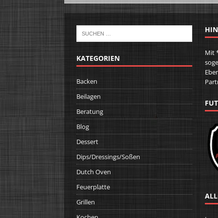
HIN
Mit 
KATEGORIEN
soge
Eben
Backen
Part
Beilagen
FUT
Beratung
Blog
Dessert
Dips/Dressings/Soßen
Dutch Oven
Feuerplatte
ALL
Grillen
Kochen