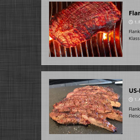
Fla
1.
Flank
Klass
US-
1. 
Flank
Fleis