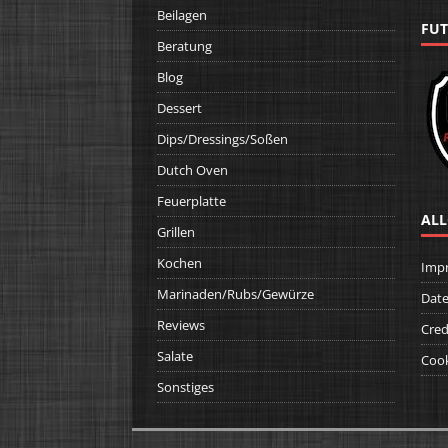
Beilagen
FUT
Beratung
Blog
Dessert
Dips/Dressings/Soßen
Dutch Oven
Feuerplatte
ALL
Grillen
Kochen
Imp
Marinaden/Rubs/Gewürze
Date
Reviews
Cred
Salate
Cook
Sonstiges