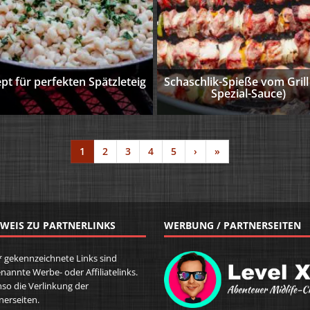
pt für perfekten Spätzleteig
Schaschlik-Spieße vom Grill
Spezial-Sauce)
1
2
3
4
5
›
»
WEIS ZU PARTNERLINKS
WERBUNG / PARTNERSEITEN
* gekennzeichnete Links sind
nannte Werbe- oder Affiliatelinks.
so die Verlinkung der
nerseiten.