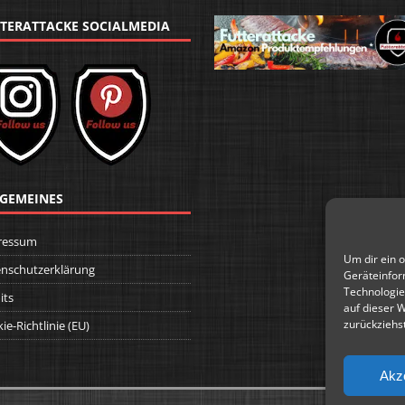
TERATTACKE SOCIALMEDIA
GEMEINES
ressum
Um dir ein 
nschutzerklärung
Geräteinfor
Technologie
its
auf dieser 
zurückziehs
ie-Richtlinie (EU)
Akz