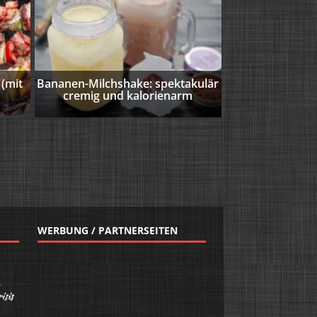
Bratkartoffeln
unserem Rezept einfach se
machen Wenn Oma mir .
 (mit
Bananen-Milchshake: spektakulär
cremig und kalorienarm
Weiterlesen …
WERBUNG / PARTNERSEITEN