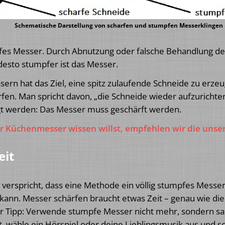
Schematische Darstellung von scharfen und stumpfen Messerklingen
pfes Messer. Durch Abnutzung oder falsche Behandlung des
, desto stumpfer ist das Messer.
n hat das Ziel, eine spitz zulaufende Schneide zu erzeuge
rfen. Man spricht davon, „die Schneide wieder aufzurichten
egt werden: Das Messer muss geschärft werden.
r Küchenmesser wissen willst, empfehlen wir die uns
eit
 verspricht, dass eine Methode ein völlig stumpfes Messe
kann. Messer schärfen braucht etwas Zeit – genau wie di
er Tipp: Verwende stumpfe Messer nicht mehr, sondern sa
t, wähle ein Hörspiel oder deine Lieblingsmusik aus und