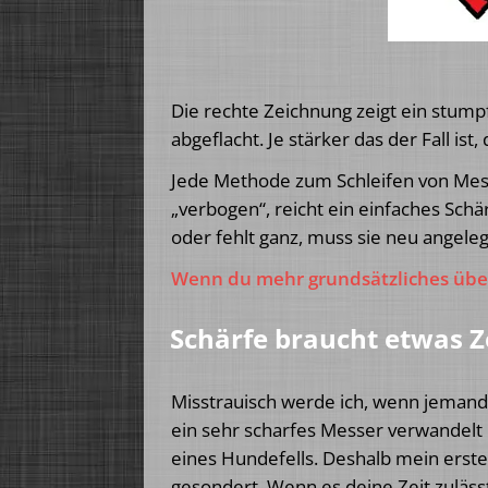
Die rechte Zeichnung zeigt ein stum
abgeflacht. Je stärker das der Fall ist
Jede Methode zum Schleifen von Messer
„verbogen“, reicht ein einfaches Schä
oder fehlt ganz, muss sie neu angel
Wenn du mehr grundsätzliches übe
Schärfe braucht etwas Z
Misstrauisch werde ich, wenn jemand
ein sehr scharfes Messer verwandelt 
eines Hundefells. Deshalb mein erst
gesondert. Wenn es deine Zeit zuläss