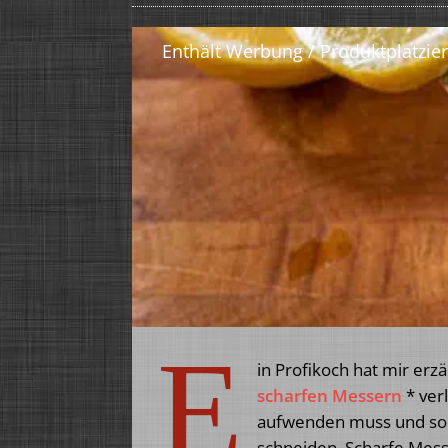
E
in Profikoch hat mir erzä
scharfen Messern
* ver
aufwenden muss und so l
schneiden. Scharfe Messe