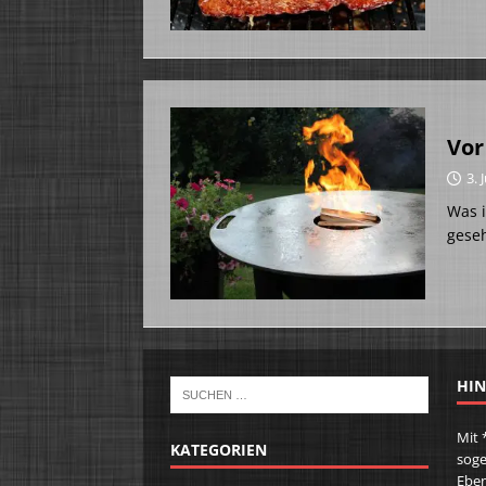
Vor
3. 
Was i
gese
HIN
Mit 
KATEGORIEN
soge
Eben