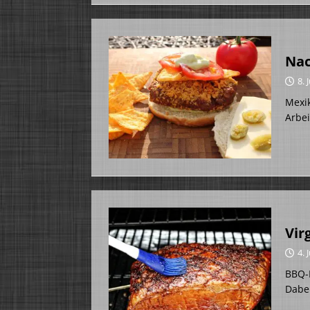
Nac
8. 
Mexik
Arbe
Vir
4. 
BBQ-K
Dabei