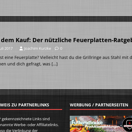
 dem Kauf: Der nützliche Feuerplatten-Ratge
Juli 2017
Joachim Kurzke
0
st eine Feuerplatte? Vielleicht hast du die Grillringe aus Stahl m
hen und dich gefragt, was
[…]
WEIS ZU PARTNERLINKS
WERBUNG / PARTNERSEITEN
* gekennzeichnete Links sind
nannte Werbe- oder Affiliatelinks.
so die Verlinkung der