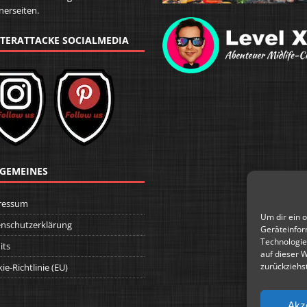
nerseiten.
TERATTACKE SOCIALMEDIA
GEMEINES
ressum
Um dir ein 
nschutzerklärung
Geräteinfor
Technologie
its
auf dieser 
zurückziehs
ie-Richtlinie (EU)
Akz