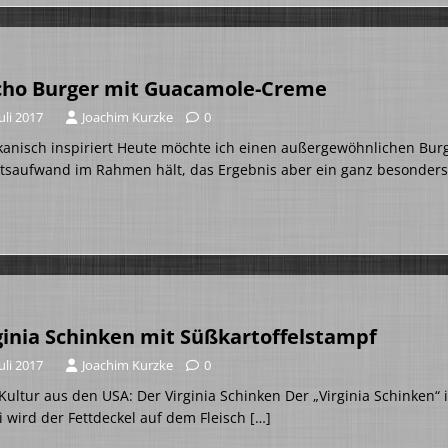
ho Burger mit Guacamole-Creme
Juli 2017
Joachim Kurzke
0
anisch inspiriert Heute möchte ich einen außergewöhnlichen Burge
itsaufwand im Rahmen hält, das Ergebnis aber ein ganz besonder
ginia Schinken mit Süßkartoffelstampf
Juli 2017
Joachim Kurzke
0
ultur aus den USA: Der Virginia Schinken Der „Virginia Schinken“ 
 wird der Fettdeckel auf dem Fleisch
[…]