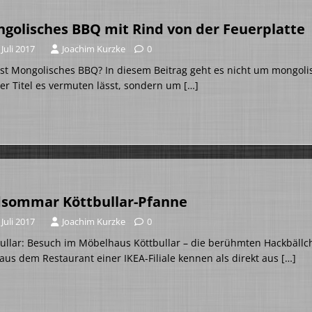
golisches BBQ mit Rind von der Feuerplatte
 Juli 2017
Joachim Kurzke
0
st Mongolisches BBQ? In diesem Beitrag geht es nicht um mongol
er Titel es vermuten lässt, sondern um
[…]
sommar Köttbullar-Pfanne
 Juli 2017
Joachim Kurzke
0
ullar: Besuch im Möbelhaus Köttbullar – die berühmten Hackbäll
aus dem Restaurant einer IKEA-Filiale kennen als direkt aus
[…]