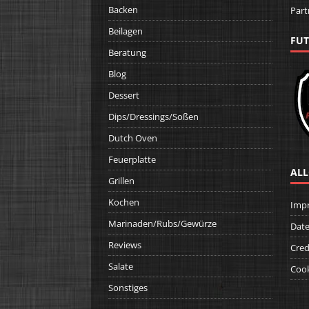
Backen
Part
Beilagen
FUT
Beratung
Blog
Dessert
Dips/Dressings/Soßen
Dutch Oven
Feuerplatte
ALL
Grillen
Kochen
Imp
Marinaden/Rubs/Gewürze
Date
Reviews
Cred
Salate
Cook
Sonstiges