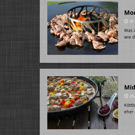
Mon
31.
Was i
wie d
Mid
23.
Köttb
eher 