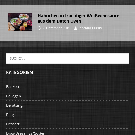
Hähnchen in fruchtiger Weißweinsauce
aus dem Dutch Oven
2. Dezember 2019
Joachim Kurzke
KATEGORIEN
Backen
Beilagen
Beratung
Blog
Dessert
Dips/Dressings/Soßen