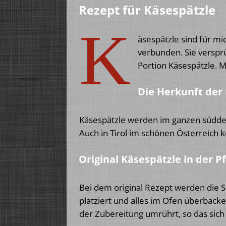
Rezept für Käsespätzle
K
äsespätzle sind für m
verbunden. Sie verspr
Portion Käsespätzle. 
Die Herkunft der 
Käsespätzle werden im ganzen süddeu
Auch in Tirol
im schönen Österreich ko
Original Käsespätzle in der 
Bei dem original Rezept werden die Sp
platziert und alles im Ofen überback
der Zubereitung umrührt, so das sich