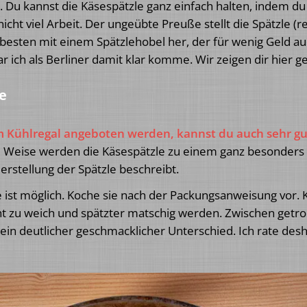
Du kannst die Käsespätzle ganz einfach halten, indem du f
icht viel Arbeit. Der ungeübte Preuße stellt die Spätzle (re
 besten mit einem Spätzlehobel her, der für wenig Geld a
gar ich als Berliner damit klar komme. Wir zeigen dir hier g
e
 im Kühlregal angeboten werden, kannst du auch sehr g
se Weise werden die Käsespätzle zu einem ganz besonders
Herstellung der Spätzle beschreibt.
e ist möglich. Koche sie nach der Packungsanweisung vor. 
ht zu weich und spätzter matschig werden. Zwischen getr
ein deutlicher geschmacklicher Unterschied. Ich rate desh