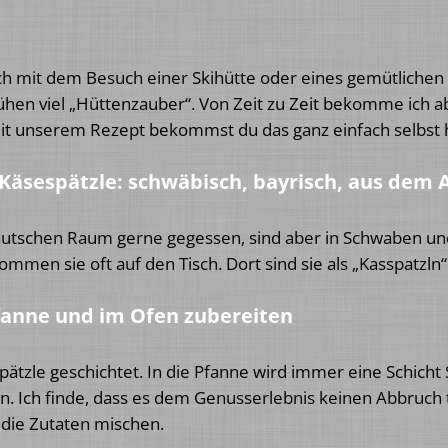
ich mit dem Besuch einer Skihütte oder eines gemütliche
ühen viel „Hüttenzauber“. Von Zeit zu Zeit bekomme ich a
Mit unserem Rezept bekommst du das ganz einfach selbst h
Käsespätzle: schwäbisch, bayrisch, aus dem A
tschen Raum gerne gegessen, sind aber in Schwaben und 
mmen sie oft auf den Tisch. Dort sind sie als „Kasspatzln
Pfanne und im Ofen zubereiten
ätzle geschichtet. In die Pfanne wird immer eine Schicht 
en. Ich finde, dass es dem Genusserlebnis keinen Abbruch 
 die Zutaten mischen.