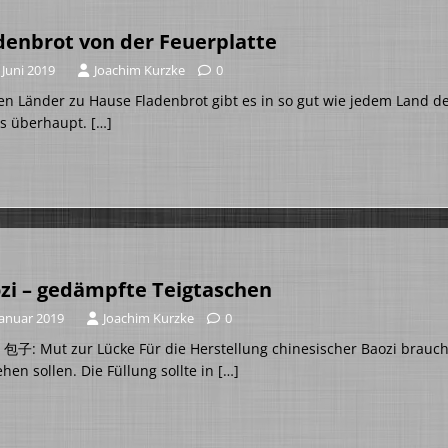
denbrot von der Feuerplatte
 Juni 2019
Joachim Kurzke
0
len Länder zu Hause Fladenbrot gibt es in so gut wie jedem Land de
es überhaupt.
[…]
zi – gedämpfte Teigtaschen
Januar 2019
Joachim Kurzke
0
 包子: Mut zur Lücke Für die Herstellung chinesischer Baozi brauc
hen sollen. Die Füllung sollte in
[…]