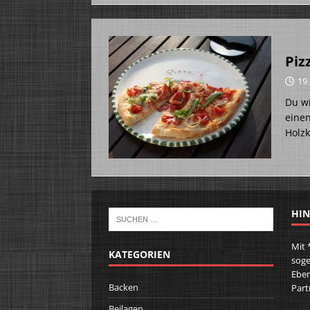
Piz
19
Du wi
einen
Holzk
HIN
Mit 
KATEGORIEN
soge
Eben
Backen
Part
Beilagen