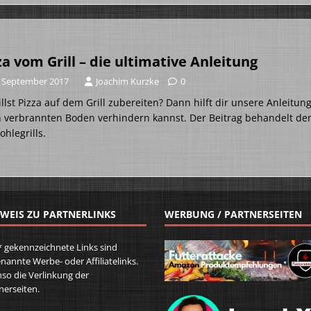
za vom Grill – die ultimative Anleitung
. September 2017
Joachim Kurzke
0
llst Pizza auf dem Grill zubereiten? Dann hilft dir unsere Anleitun
 verbrannten Boden verhindern kannst. Der Beitrag behandelt den
ohlegrills.
WEIS ZU PARTNERLINKS
WERBUNG / PARTNERSEITEN
* gekennzeichnete Links sind
nannte Werbe- oder Affiliatelinks.
so die Verlinkung der
nerseiten.