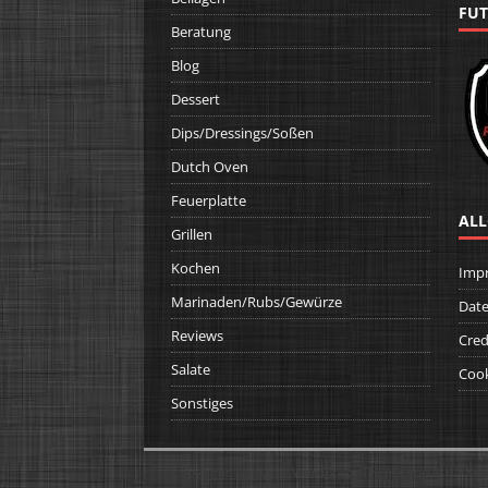
FUT
Beratung
Blog
Dessert
Dips/Dressings/Soßen
Dutch Oven
Feuerplatte
ALL
Grillen
Kochen
Imp
Marinaden/Rubs/Gewürze
Date
Reviews
Cred
Salate
Cook
Sonstiges
Copyright © 2026 | WordPress Theme von
MH The