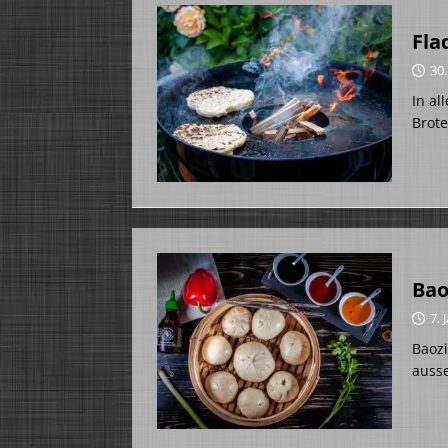
Fla
30.
In al
Brot
Bao
7. 
Baozi
ausse