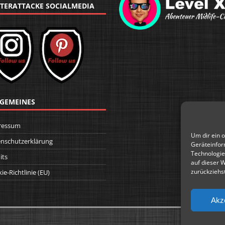
TERATTACKE SOCIALMEDIA
GEMEINES
ressum
Um dir ein 
nschutzerklärung
Geräteinfor
Technologie
its
auf dieser 
zurückziehs
ie-Richtlinie (EU)
Akz
mes