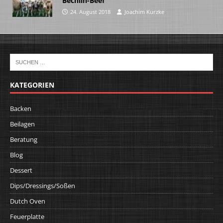
Bechlin-Beef
24. August 2018
Joachim Kurzke
KATEGORIEN
Backen
Beilagen
Beratung
Blog
Dessert
Dips/Dressings/Soßen
Dutch Oven
Feuerplatte