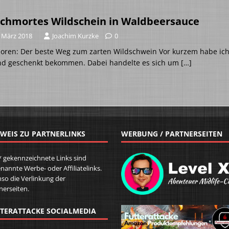
chmortes Wildschein in Waldbeersauce
. März 2018
Joachim Kurzke
0
oren: Der beste Weg zum zarten Wildschwein Vor kurzem habe ich
nd geschenkt bekommen. Dabei handelte es sich um
[…]
WEIS ZU PARTNERLINKS
WERBUNG / PARTNERSEITEN
* gekennzeichnete Links sind
nannte Werbe- oder Affiliatelinks.
so die Verlinkung der
nerseiten.
TERATTACKE SOCIALMEDIA