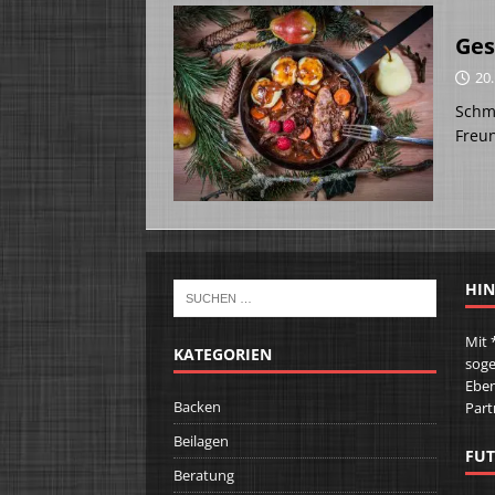
Ges
20
Schm
Freu
HIN
Mit 
KATEGORIEN
soge
Eben
Backen
Part
Beilagen
FUT
Beratung