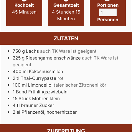
Kochzeit
Gesamtzeit
Portionen
45
Minuten
4
Stunden
15
Minuten
Personen
ZUTATEN
750
g
Lachs
auch TK Ware ist geeigent
225
g
Riesengarnelenschwänze
auch TK Ware ist
geeigent
400
ml
Kokosnussmilch
2
tl
Thai-Currypaste
rot
100
ml
Limoncello
italenischer Zitronenlikör
1
Bund
Frühlingszwiebeln
15
Stück
Möhren
klein
4
tl
brauner Zucker
2
el
Pflanzenöl, hocherhitzbar
ZUBEREITUNG