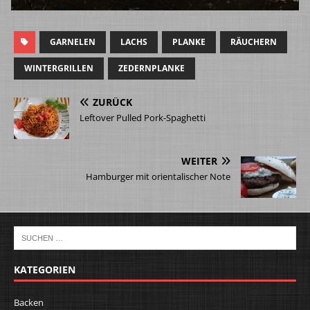
GARNELEN
LACHS
PLANKE
RÄUCHERN
WINTERGRILLEN
ZEDERNPLANKE
ZURÜCK
Leftover Pulled Pork-Spaghetti
WEITER
Hamburger mit orientalischer Note
KATEGORIEN
Backen