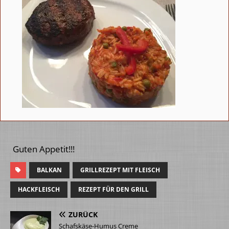
Guten Appetit!!!
BALKAN
GRILLREZEPT MIT FLEISCH
HACKFLEISCH
REZEPT FÜR DEN GRILL
ZURÜCK
Schafskäse-Humus Creme