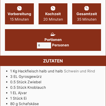
Vorbereitung
Kochzeit
Gesamtzeit
15
Minuten
20
Minuten
35
Minuten
Portionen
Personen
ZUTATEN
1
Kg
Hackfleisch halb und halb
Schwein und Rind
3
EL
Gyrosgewürz
0.5
Stück
Zwiebel
0.5
Stück
Knoblauch
1
EL
Ajvar
1
Stück
Ei
80
g
Schafskäse