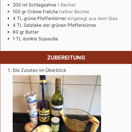
200
ml
Schlagsahne
1 Becher
100
gr
Crème fraîche
halber Becher
4
TL
grüne Pfefferkörner
eingelegt aus dem Glas
4
TL
Salzlake der grünen Pfefferkörner
60
gr
Butter
1
TL
dunkle Sojasoße
ZUBEREITUNG
Die Zutaten im Überblick