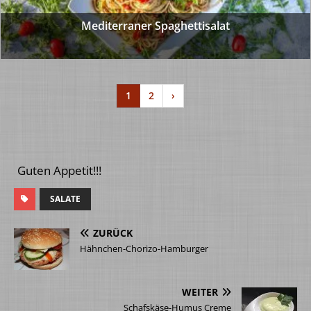
Mediterraner Spaghettisalat
1
2
›
Guten Appetit!!!
SALATE
ZURÜCK
Hähnchen-Chorizo-Hamburger
WEITER
Schafskäse-Humus Creme