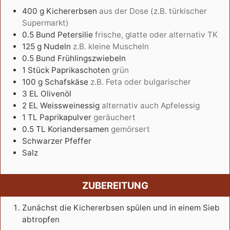
400
g
Kichererbsen
aus der Dose (z.B. türkischer
Supermarkt)
0.5
Bund
Petersilie
frische, glatte oder alternativ TK
125
g
Nudeln
z.B. kleine Muscheln
0.5
Bund
Frühlingszwiebeln
1
Stück
Paprikaschoten
grün
100
g
Schafskäse
z.B. Feta oder bulgarischer
3
EL
Olivenöl
2
EL
Weissweinessig
alternativ auch Apfelessig
1
TL
Paprikapulver
geräuchert
0.5
TL
Koriandersamen
gemörsert
Schwarzer Pfeffer
Salz
ZUBEREITUNG
Zunächst die Kichererbsen spülen und in einem Sieb
abtropfen