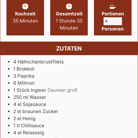
Kochzeit
Gesamtzeit
Portionen
35
Minuten
1
Stunde
35
Minuten
Personen
ZUTATEN
4
Hähnchenbrustfilets
1
Brokkoli
3
Paprika
6
Möhren
1
Stück
Ingwer
Daumen groß
250
ml
Wasser
4
el
Sojasauce
2
el
braunen Zucker
2
el
Honig
1
tl
Chilisauce
4
el
Reisessig