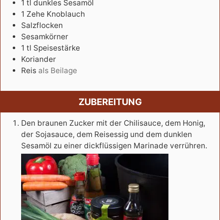
1
tl
dunkles Sesamöl
1
Zehe
Knoblauch
Salzflocken
Sesamkörner
1
tl
Speisestärke
Koriander
Reis
als Beilage
ZUBEREITUNG
Den braunen Zucker mit der Chilisauce, dem Honig,
der Sojasauce, dem Reisessig und dem dunklen
Sesamöl zu einer dickflüssigen Marinade verrühren.