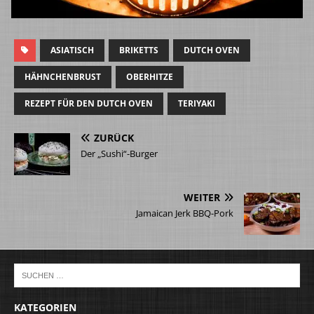
ASIATISCH
BRIKETTS
DUTCH OVEN
HÄHNCHENBRUST
OBERHITZE
REZEPT FÜR DEN DUTCH OVEN
TERIYAKI
ZURÜCK
Der „Sushi“-Burger
WEITER
Jamaican Jerk BBQ-Pork
KATEGORIEN