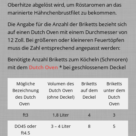
Oberhitze abgelöst wird, um Röstaromen an das
marinierte Hähnchenbrustfilet zu bekommen.
Die Angabe für die Anzahl der Briketts bezieht sich
auf einen Dutch Oven mit einem Durchmesser von
12 Zoll. Bei größeren oder kleineren Feuertöpfen
muss die Zahl entsprechend angepasst werden:
Benötigte Anzahl Briketts zum Köcheln (Schmoren)
mit dem
Dutch Oven
* bei geschlossenem Deckel
Mögliche
Volumen des
Briketts
Briketts
Bezeichnung
Dutch Oven
auf dem
unter dem
des Dutch
(ohne Deckel)
Deckel
Dutch
Oven
Oven
ft3
1,8 Liter
4
3
DO45 oder
3 – 4 Liter
8
5
ft4.5