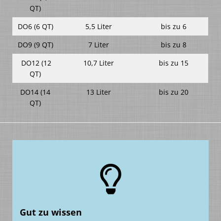
QT)
DO6 (6 QT)
5,5 Liter
bis zu 6
DO9 (9 QT)
7 Liter
bis zu 8
DO12 (12
10,7 Liter
bis zu 15
QT)
DO14 (14
13 Liter
bis zu 20
QT)
Gut zu wissen