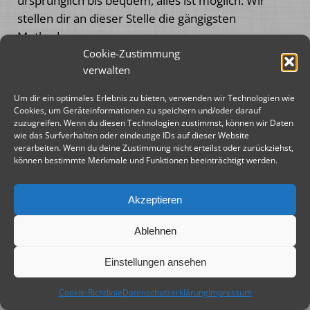
ursprünglich bis bequem, alles ist möglich. Wir
stellen dir an dieser Stelle die gängigsten
Methoden vor.
Cookie-Zustimmung
Klassisch: Kochen mit Kohle
verwalten
Um dir ein optimales Erlebnis zu bieten, verwenden wir Technologien wie
Die wohl bekannteste Methode mit dem Durch
Cookies, um Geräteinformationen zu speichern und/oder darauf
zuzugreifen. Wenn du diesen Technologien zustimmst, können wir Daten
Oven zu kochen ist der Einsatz von
wie das Surfverhalten oder eindeutige IDs auf dieser Website
Holzkohlebriketts, die unter dem Topf und auf
verarbeiten. Wenn du deine Zustimmung nicht erteilst oder zurückziehst,
können bestimmte Merkmale und Funktionen beeinträchtigt werden.
dem Deckel verteilt werden. Auf diese Weise
entsteht Ober- und Unterhitze im Dutch Oven. Die
Temperatur kannst du mit der Anzahl der Briketts
Akzeptieren
steuern.
Ablehnen
Wie viele Kohlen brauche ich für den
Einstellungen ansehen
Dutch Oven?
Cookie-Richtlinie
Datenschutzerklärung
Impressum