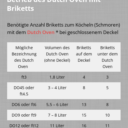
Briketts
Benötigte Anzahl Briketts zum Köcheln (Schmoren)
mit dem
Dutch Oven
* bei geschlossenem Deckel
Mögliche
Volumen des
Briketts
Briketts
Bezeichnung
Dutch Oven
auf dem
unter dem
des Dutch
(ohne Deckel)
Deckel
Dutch
Oven
Oven
ft3
1,8 Liter
4
3
DO45 oder
3 – 4 Liter
8
5
ft4.5
DO6 oder ft6
5,5 – 6 Liter
13
8
DO9 oder ft9
7 – 8 Liter
15
10
DO12 oder ft12
11 Liter
16
11