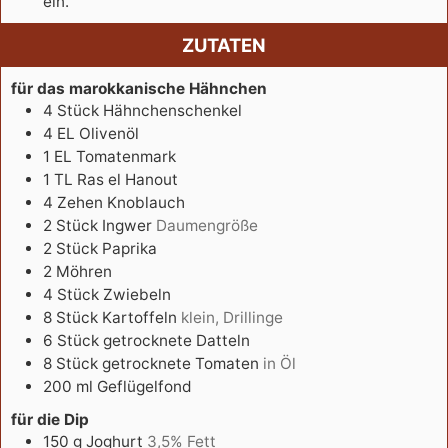
ein.
ZUTATEN
für das marokkanische Hähnchen
4
Stück
Hähnchenschenkel
4
EL
Olivenöl
1
EL
Tomatenmark
1
TL
Ras el Hanout
4
Zehen
Knoblauch
2
Stück
Ingwer
Daumengröße
2
Stück
Paprika
2
Möhren
4
Stück
Zwiebeln
8
Stück
Kartoffeln
klein, Drillinge
6
Stück
getrocknete Datteln
8
Stück
getrocknete Tomaten
in Öl
200
ml
Geflügelfond
für die Dip
150
g
Joghurt
3,5% Fett