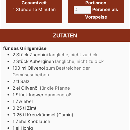
Gesamtzeit
Portionen
1
Stunde
15
Minuten
Peronen als
Vorspeise
ZUTATEN
für das Grillgemüse
2
Stück
Zucchini
längliche, nicht zu dick
2
Stück
Auberginen
längliche, nicht zu dick
100
ml
Olivenöl
zum Bestreichen der
Gemüsescheiben
2
tl
Salz
2
el
Olivenöl
für die Pfanne
1
Stück
Ingwer
daumengroß
1
Zwiebel
0,25
tl
Zimt
0,25
tl
Kreuzkümmel (Cumin)
1
Zehe
Knoblauch
1
el
Honig