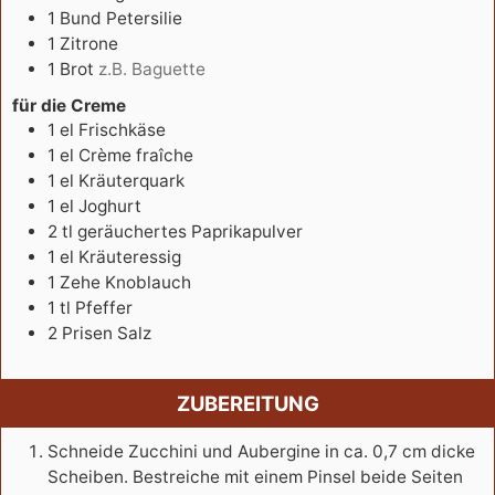
1
Bund
Petersilie
1
Zitrone
1
Brot
z.B. Baguette
für die Creme
1
el
Frischkäse
1
el
Crème fraîche
1
el
Kräuterquark
1
el
Joghurt
2
tl
geräuchertes Paprikapulver
1
el
Kräuteressig
1
Zehe
Knoblauch
1
tl
Pfeffer
2
Prisen
Salz
ZUBEREITUNG
Schneide Zucchini und Aubergine in ca. 0,7 cm dicke
Scheiben. Bestreiche mit einem Pinsel beide Seiten