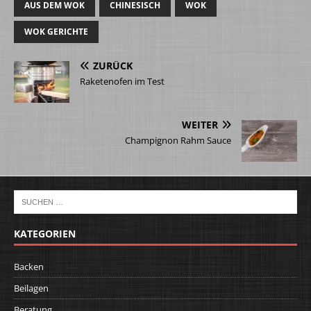
AUS DEM WOK
CHINESISCH
WOK
WOK GERICHTE
ZURÜCK
Raketenofen im Test
WEITER
Champignon Rahm Sauce
KATEGORIEN
Backen
Beilagen
Beratung