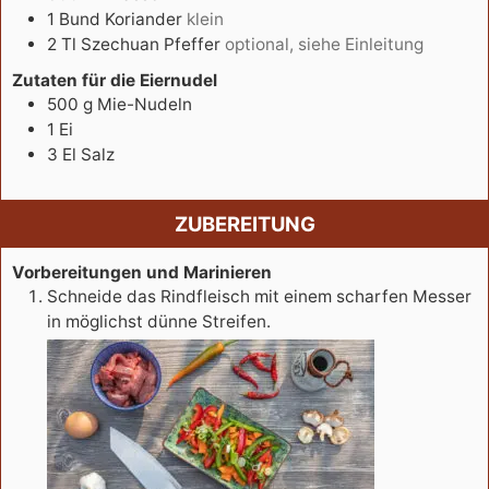
1
Bund
Koriander
klein
2
Tl
Szechuan Pfeffer
optional, siehe Einleitung
Zutaten für die Eiernudel
500
g
Mie-Nudeln
1
Ei
3
El
Salz
ZUBEREITUNG
Vorbereitungen und Marinieren
Schneide das Rindfleisch mit einem scharfen Messer
in möglichst dünne Streifen.