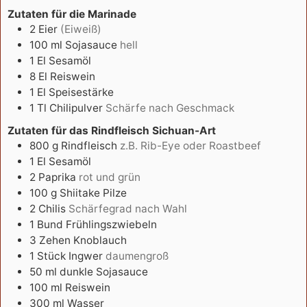
Zutaten für die Marinade
2
Eier
(Eiweiß)
100
ml
Sojasauce
hell
1
El
Sesamöl
8
El
Reiswein
1
El
Speisestärke
1
Tl
Chilipulver
Schärfe nach Geschmack
Zutaten für das Rindfleisch Sichuan-Art
800
g
Rindfleisch
z.B. Rib-Eye oder Roastbeef
1
El
Sesamöl
2
Paprika
rot und grün
100
g
Shiitake Pilze
2
Chilis
Schärfegrad nach Wahl
1
Bund
Frühlingszwiebeln
3
Zehen
Knoblauch
1
Stück
Ingwer
daumengroß
50
ml
dunkle Sojasauce
100
ml
Reiswein
300
ml
Wasser