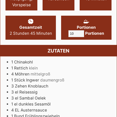
Vorspeise
Gesamtzeit
Portionen
2
Stunden
45
Minuten
Portionen
ZUTATEN
1
Chinakohl
1
Rettich
klein
4
Möhren
mittelgroß
1
Stück
Ingwer
daumengroß
3
Zehen
Knoblauch
3
el
Reisessig
3
el
Sambal Oelek
1
el
dunkles Sesamöl
4
EL
Austernsauce
1
Bund
Frühlingszwiebeln