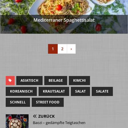
Mediterraner Spaghettisalat
1
2
›
ASIATISCH
BEILAGE
KIMCHI
KOREANISCH
KRAUTSALAT
SALAT
SALATE
SCHNELL
STREET FOOD
ZURÜCK
Baozi – gedämpfte Teigtaschen