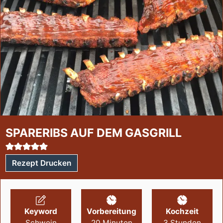
SPARERIBS AUF DEM GASGRILL
Rezept Drucken
Keyword
Vorbereitung
Kochzeit
Schwein
20
Minuten
3
Stunden