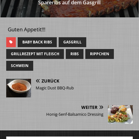
Spareribs auf dem Gasgrill
Guten Appetit!!!
BABY BACK RIBS
GASGRILL
GRILLREZEPT MIT FLEISCH
RIBS
RIPPCHEN
SCHWEIN
ZURÜCK
Magic Dust BBQ-Rub
WEITER
Honig-Senf-Balsamico Dressing