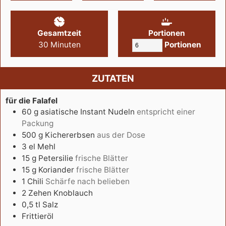
Gesamtzeit
Portionen
30
Minuten
Portionen
ZUTATEN
für die Falafel
60
g
asiatische Instant Nudeln
entspricht einer
Packung
500
g
Kichererbsen
aus der Dose
3
el
Mehl
15
g
Petersilie
frische Blätter
15
g
Koriander
frische Blätter
1
Chili
Schärfe nach belieben
2
Zehen
Knoblauch
0,5
tl
Salz
Frittieröl