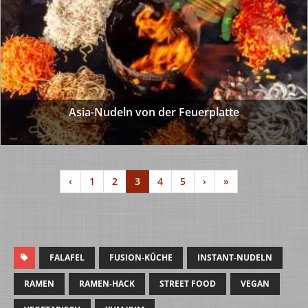
Asia-Nudeln von der Feuerplatte
‹
1
2
3
4
5
›
»
FALAFEL
FUSION-KÜCHE
INSTANT-NUDELN
RAMEN
RAMEN-HACK
STREET FOOD
VEGAN