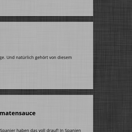
e. Und natürlich gehört von diesem
Tomatensauce
Spanier haben das voll drauf! In Spanien