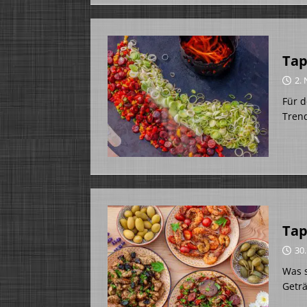
Tap
2.
Für d
Trend
Tap
30
Was s
Geträ