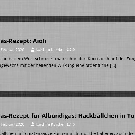
as-Rezept: Aioli
. Februar 2020
Joachim Kurzke
0
i – beim dem Wort schmeckt man schon den Knoblauch auf der Zung
hgewächs mit der heilenden Wirkung eine ordentliche
[…]
as-Rezept für Albondigas: Hackbällchen in 
. Februar 2020
Joachim Kurzke
0
ällchen in Tomatensauce können nicht nur die Italiener, auch die 