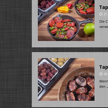
Tap
21
Die C
verwe
Tap
20
Wenn 
den 