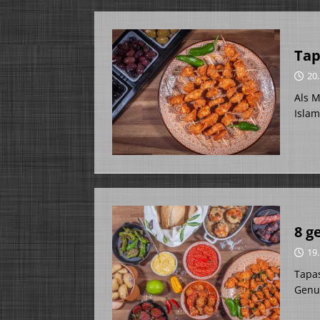
Tap
20
Als M
Islam
8 g
19
Tapas
Genu