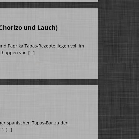
 Chorizo und Lauch)
und Paprika Tapas-Rezepte liegen voll im
tithappen vor,
[…]
iner spanischen Tapas-Bar zu den
l“.
[…]