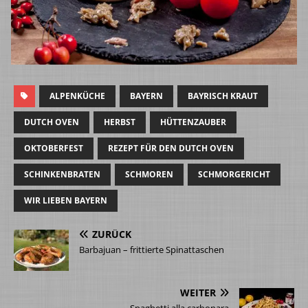
ALPENKÜCHE
BAYERN
BAYRISCH KRAUT
DUTCH OVEN
HERBST
HÜTTENZAUBER
OKTOBERFEST
REZEPT FÜR DEN DUTCH OVEN
SCHINKENBRATEN
SCHMOREN
SCHMORGERICHT
WIR LIEBEN BAYERN
ZURÜCK
Barbajuan – frittierte Spinattaschen
WEITER