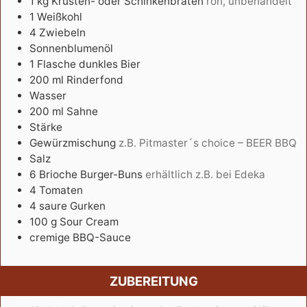
1
kg
Krusten- oder Schinkenbraten
roh, unbehandelt
1
Weißkohl
4
Zwiebeln
Sonnenblumenöl
1
Flasche
dunkles Bier
200
ml
Rinderfond
Wasser
200
ml
Sahne
Stärke
Gewürzmischung
z.B. Pitmaster´s choice – BEER BBQ
Salz
6
Brioche Burger-Buns
erhältlich z.B. bei Edeka
4
Tomaten
4
saure Gurken
100
g
Sour Cream
cremige BBQ-Sauce
ZUBEREITUNG