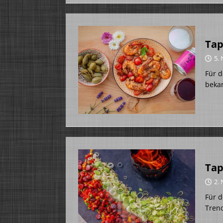
Tap
5.
Für d
bekan
Tap
2.
Für d
Trend