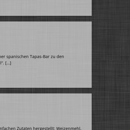
iner spanischen Tapas-Bar zu den
l“.
[…]
fachen Zutaten hergestellt: Weizenmehl,