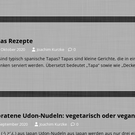
as Rezepte
. Oktober 2020
Joachim Kurzke
0
ind typisch spanische Tapas? Tapas sind kleine Gerichte, die in e
nken serviert werden. Übersetzt bedeutet „Tapa“ sowie wie „Decke
ratene Udon-Nudeln: vegetarisch oder vegan
 September 2020
Joachim Kurzke
0
 (うどん) aus Japan Udon-Nudeln aus Japan werden aus nur drei ein