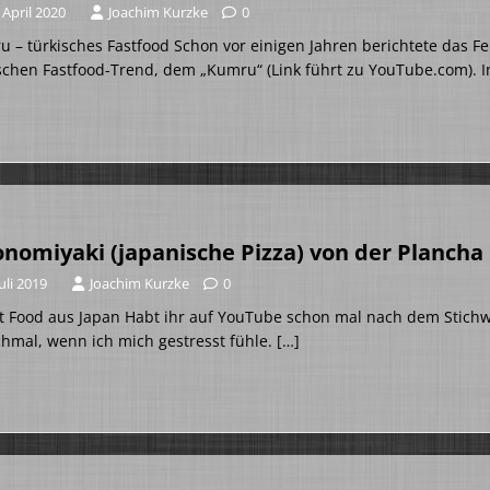
 April 2020
Joachim Kurzke
0
 – türkisches Fastfood Schon vor einigen Jahren berichtete das F
schen Fastfood-Trend, dem „Kumru“ (Link führt zu YouTube.com). I
nomiyaki (japanische Pizza) von der Plancha
Juli 2019
Joachim Kurzke
0
t Food aus Japan Habt ihr auf YouTube schon mal nach dem Stichw
hmal, wenn ich mich gestresst fühle.
[…]