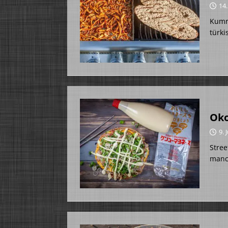
14.
Kumru
türki
Oko
9. 
Stree
manc