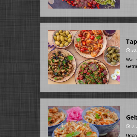
Tap
30
Was s
Geträ
Geb
8.
Udon