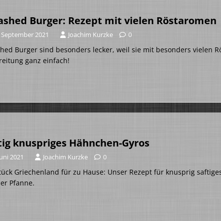
shed Burger: Rezept mit vielen Röstaromen
. September 2021
Joachim Kurzke
0
ed Burger sind besonders lecker, weil sie mit besonders vielen Rö
eitung ganz einfach!
tig knuspriges Hähnchen-Gyros
Juni 2021
Joachim Kurzke
0
tück Griechenland für zu Hause: Unser Rezept für knusprig saftig
er Pfanne.