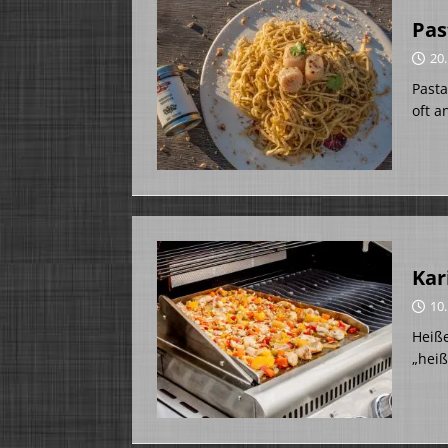
Pas
20
Pasta
oft 
Kar
10
Heiße
„heiß