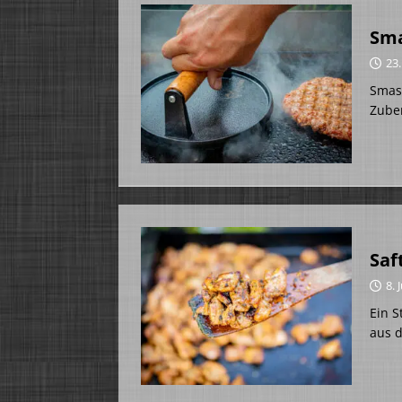
Sma
23
Smash
Zuber
Saf
8. 
Ein S
aus d