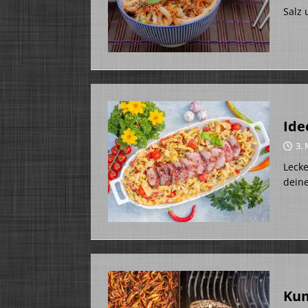
Salz
Ide
3. 
Lecke
deine
Kum