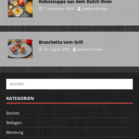
Kübisssuppe aus dem Dutch Oven
7. September 2018
Joachim Kurzke
Bruschetta vom Grill
22. August 2018
Joachim Kurzke
KATEGORIEN
Backen
Beilagen
Beratung