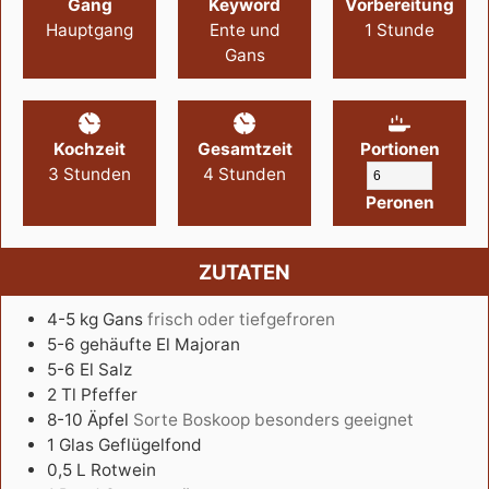
Gang
Keyword
Vorbereitung
Hauptgang
Ente und
1
Stunde
Gans
Kochzeit
Gesamtzeit
Portionen
3
Stunden
4
Stunden
Peronen
ZUTATEN
4-5
kg
Gans
frisch oder tiefgefroren
5-6
gehäufte El
Majoran
5-6
El
Salz
2
Tl
Pfeffer
8-10
Äpfel
Sorte Boskoop besonders geeignet
1
Glas
Geflügelfond
0,5
L
Rotwein