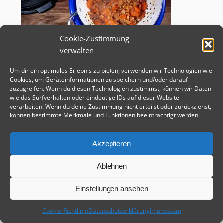
Cookie-Zustimmung
verwalten
Um dir ein optimales Erlebnis zu bieten, verwenden wir Technologien wie
Cookies, um Geräteinformationen zu speichern und/oder darauf
zuzugreifen. Wenn du diesen Technologien zustimmst, können wir Daten
wie das Surfverhalten oder eindeutige IDs auf dieser Website
Die Flüssigkeit erhitzen und das Crème fraîche dabei
verarbeiten. Wenn du deine Zustimmung nicht erteilst oder zurückziehst,
einrühren. Wenn die Sauce zu dünn erscheint, wird
können bestimmte Merkmale und Funktionen beeinträchtigt werden.
sie mit etwas Soßenbinder angedickt. Die Sauce mit
Pfeffer und Salz abschmecken.
Akzeptieren
Ablehnen
Einstellungen ansehen
Cookie-Richtlinie
Datenschutzerklärung
Impressum