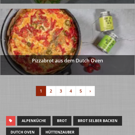
Pizzabrot aus dem Dutch Oven
1
2
3
4
5
›
ALPENKÜCHE
BROT
BROT SELBER BACKEN
DUTCH OVEN
HÜTTENZAUBER