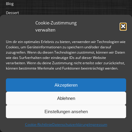
Blog
Dessert
Dips/Dressings/Soßen
Cookie-Zustimmung
verwalten
Dutch Oven
Feuerplatte
Um dir ein optimales Erlebnis zu bieten, verwenden wir Technologien wie
Cookies, um Geräteinformationen zu speichern und/oder darauf
Grillen
zuzugreifen. Wenn du diesen Technologien zustimmst, können wir Daten
wie das Surfverhalten oder eindeutige IDs auf dieser Website
Kochen
verarbeiten. Wenn du deine Zustimmung nicht erteilst oder zurückziehst,
Marinaden/Rubs/Gewürze
können bestimmte Merkmale und Funktionen beeinträchtigt werden.
Reviews
Akzeptieren
Salate
Sonstiges
Ablehnen
HINWEIS ZU PARTNERLINKS
Einstellungen ansehen
Mit * gekennzeichnete Links sind sogenannte Werbe- oder
Cookie-Richtlinie
Datenschutzerklärung
Impressum
Affiliatelinks. Ebenso die Verlinkung der Partnerseiten.