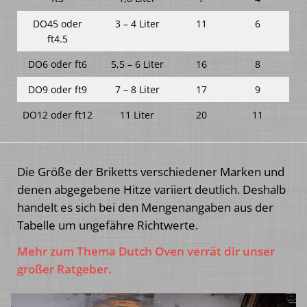
DO45 oder
3 – 4 Liter
11
6
ft4.5
DO6 oder ft6
5,5 – 6 Liter
16
8
DO9 oder ft9
7 – 8 Liter
17
9
DO12 oder ft12
11 Liter
20
11
Die Größe der Briketts verschiedener Marken und
denen abgegebene Hitze variiert deutlich. Deshalb
handelt es sich bei den Mengenangaben aus der
Tabelle um ungefähre Richtwerte.
Mehr zum Thema Dutch Oven verrät dir unser
großer Ratgeber.