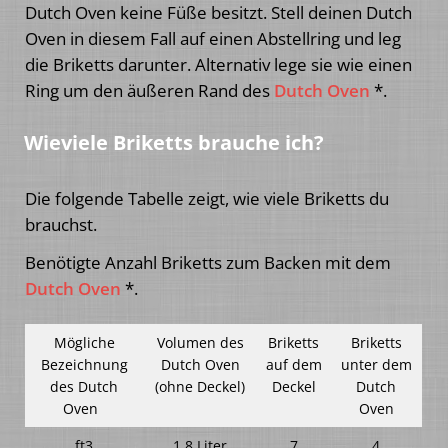
Dutch Oven keine Füße besitzt. Stell deinen Dutch
Oven in diesem Fall auf einen Abstellring und leg
die Briketts darunter. Alternativ lege sie wie einen
Ring um den äußeren Rand des
Dutch Oven
*.
Wieviele Briketts brauche ich?
Die folgende Tabelle zeigt, wie viele Briketts du
brauchst.
Benötigte Anzahl Briketts zum Backen mit dem
Dutch Oven
*.
Mögliche
Volumen des
Briketts
Briketts
Bezeichnung
Dutch Oven
auf dem
unter dem
des Dutch
(ohne Deckel)
Deckel
Dutch
Oven
Oven
ft3
1,8 Liter
7
4