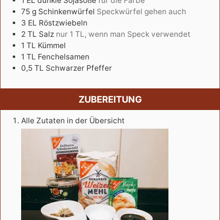
1
EL
dunkle Sojasoße
für die Farbe
75
g
Schinkenwürfel
Speckwürfel gehen auch
3
EL
Röstzwiebeln
2
TL
Salz
nur 1 TL, wenn man Speck verwendet
1
TL
Kümmel
1
TL
Fenchelsamen
0,5
TL
Schwarzer Pfeffer
ZUBEREITUNG
Alle Zutaten in der Übersicht