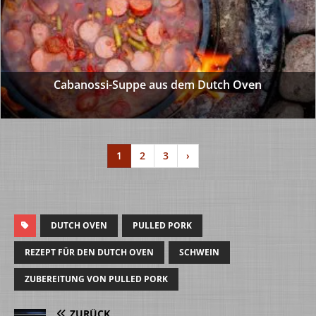
Cabanossi-Suppe aus dem Dutch Oven
1
2
3
›
DUTCH OVEN
PULLED PORK
REZEPT FÜR DEN DUTCH OVEN
SCHWEIN
ZUBEREITUNG VON PULLED PORK
ZURÜCK