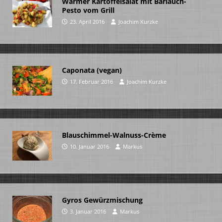
Warmer Kartoffelsalat mit Bärlauch-
Pesto vom Grill
23. April 2016
Joachim Kurzke
Caponata (vegan)
17. Februar 2016
Joachim Kurzke
Blauschimmel-Walnuss-Crème
10. Januar 2016
Markus
Gyros Gewürzmischung
3. Januar 2016
Markus